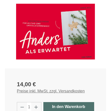
Bildergalerie überspringen
Regulärer Preis:
14,00 €
Preise inkl. MwSt. zzgl. Versandkosten
Produkt Anzahl: Gib den gewünschten W
In den Warenkorb