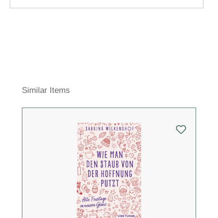
Produktgalerie überspringen
Similar Items