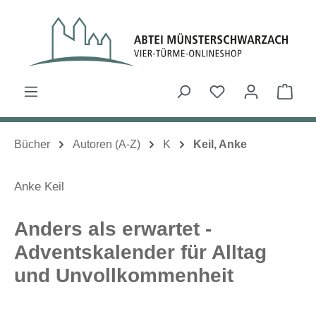
Zum Hauptinhalt springen
Du hast 0 Produk
Ware
Bücher
Autoren (A-Z)
K
Keil, Anke
Anke Keil
Anders als erwartet -
Adventskalender für Alltag
und Unvollkommenheit