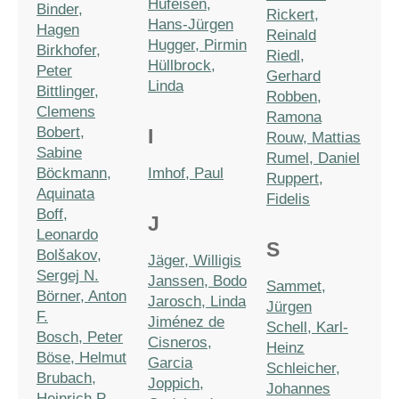
Hufeisen,
Binder,
Rickert,
Hans-Jürgen
Hagen
Reinald
Hugger, Pirmin
Birkhofer,
Riedl,
Hüllbrock,
Peter
Gerhard
Linda
Bittlinger,
Robben,
Clemens
Ramona
Bobert,
I
Rouw, Mattias
Sabine
Rumel, Daniel
Böckmann,
Imhof, Paul
Ruppert,
Aquinata
Fidelis
Boff,
J
Leonardo
S
Bolšakov,
Jäger, Willigis
Sergej N.
Janssen, Bodo
Sammet,
Börner, Anton
Jarosch, Linda
Jürgen
F.
Jiménez de
Schell, Karl-
Bosch, Peter
Cisneros,
Heinz
Böse, Helmut
Garcia
Schleicher,
Brubach,
Joppich,
Johannes
Heinrich P.