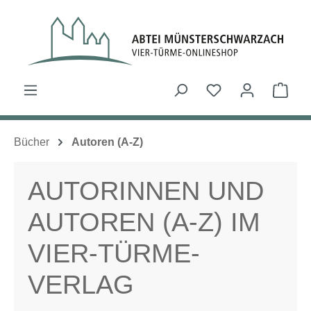
Zum Hauptinhalt springen
Du hast 0 Produk
Ware
Bücher
Autoren (A-Z)
AUTORINNEN UND
AUTOREN (A-Z) IM
VIER-TÜRME-
VERLAG