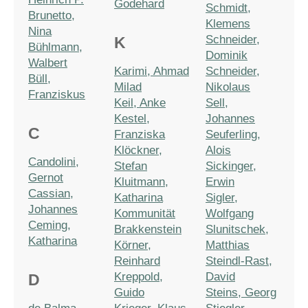
Godehard
Schmidt,
Brunetto,
Klemens
Nina
Schneider,
K
Bühlmann,
Dominik
Walbert
Karimi, Ahmad
Schneider,
Büll,
Milad
Nikolaus
Franziskus
Keil, Anke
Sell,
Kestel,
Johannes
C
Franziska
Seuferling,
Klöckner,
Alois
Candolini,
Stefan
Sickinger,
Gernot
Kluitmann,
Erwin
Cassian,
Katharina
Sigler,
Johannes
Kommunität
Wolfgang
Ceming,
Brakkenstein
Slunitschek,
Katharina
Körner,
Matthias
Reinhard
Steindl-Rast,
Kreppold,
David
D
Guido
Steins, Georg