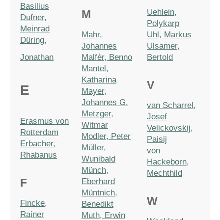
Basilius
Uehlein,
M
Dufner,
Polykarp
Meinrad
Mahr,
Uhl, Markus
Düring,
Johannes
Ulsamer,
Jonathan
Malfèr, Benno
Bertold
Mantel,
Katharina
V
E
Mayer,
Johannes G.
van Scharrel,
Metzger,
Josef
Erasmus von
Witmar
Velickovskij,
Rotterdam
Modler, Peter
Paisij
Erbacher,
Müller,
von
Rhabanus
Wunibald
Hackeborn,
Münch,
Mechthild
F
Eberhard
Müntnich,
W
Fincke,
Benedikt
Rainer
Muth, Erwin