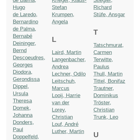
de Balma,
Krieger, Klaus-
Stiegler,
Hugo
Stefan
Richard
de Laredo,
Krumpen,
Stüfe, Ansgar
Bernardino
Angela
de Palma,
T
Bernabé
L
Deininger,
Tatschmurat,
Bernd
Laird, Martin
Carmen
Descoeudres,
Langenbacher,
Terwitte,
Georges
Andrea
Paulus
Diodora,
Lechner, Odilo
Thull, Martin
Gerondissa
Leitschuh,
Tittel, Bonifaz
Dippel,
Marcus
Trautner,
Ursula
Looij, Harrie
Dominikus
Theresa
van der
Tröster,
Domek,
Lorey,
Christian
Johanna
Christian
Trunk, Leo
Donders,
Louf, André
Paul
Luther, Martin
U
Doppelfeld,