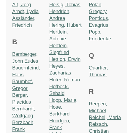
Alt, Jörg
Heisig, Tobias
Polan,
Arndt, Lydia
Hendrich,
Gregory
Assländer,
Andrea
Ponticus,
Friedrich
Hering, Hubert
Evagrius
Hertlein,
Popp,
Antonie
Friederike
B
Hertlein,
Siegfried
Bamberger,
Q
Hettich, Erwin
John Eudes
Heyes,
Bauernfeind,
Quartier,
Zacharias
Hans
Thomas
Hofer, Roman
Baumhof,
Hofbeck,
Gregor
R
Sebald
Berger,
Hopp, Maria
Placidus
Reepen,
Hose,
Bernhardt,
Michael
Burkhard
Wolfgang
Reichel, Maria
Höndgen,
Berzbach,
Reisach,
Frank
Frank
Christian