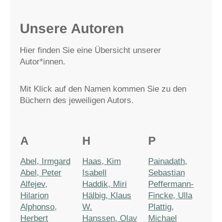
Unsere Autoren
Hier finden Sie eine Übersicht unserer
Autor*innen.
Mit Klick auf den Namen kommen Sie zu den
Büchern des jeweiligen Autors.
A
H
P
Abel, Irmgard
Haas, Kim
Painadath,
Abel, Peter
Isabell
Sebastian
Alfejev,
Haddik, Miri
Peffermann-
Hilarion
Hälbig, Klaus
Fincke, Ulla
Alphonso,
W.
Plattig,
Herbert
Hanssen, Olav
Michael