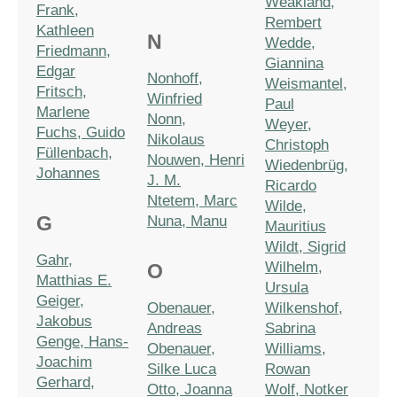
Weakland,
Frank,
Rembert
Kathleen
N
Wedde,
Friedmann,
Giannina
Edgar
Nonhoff,
Weismantel,
Fritsch,
Winfried
Paul
Marlene
Nonn,
Weyer,
Fuchs, Guido
Nikolaus
Christoph
Füllenbach,
Nouwen, Henri
Wiedenbrüg,
Johannes
J. M.
Ricardo
Ntetem, Marc
Wilde,
G
Nuna, Manu
Mauritius
Wildt, Sigrid
Gahr,
Wilhelm,
O
Matthias E.
Ursula
Geiger,
Obenauer,
Wilkenshof,
Jakobus
Andreas
Sabrina
Genge, Hans-
Obenauer,
Williams,
Joachim
Silke Luca
Rowan
Gerhard,
Otto, Joanna
Wolf, Notker