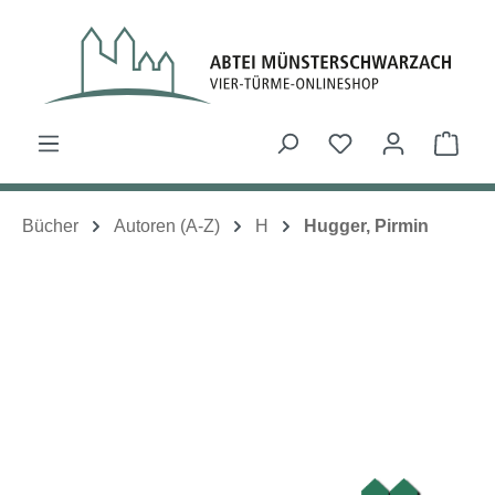
Zum Hauptinhalt springen
Du hast 0 Produk
Ware
Bücher
Autoren (A-Z)
H
Hugger, Pirmin