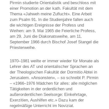
Pirmin studierte Orientalistik und beschloss mit
einer Promotion an der kath. Fakultät mit dem
Thema «Jahweh meine Zuflucht». Eine Arbeit
zum Psalm 91. In die Studienjahre fallen auch
die wichtigen Ereignisse der Profess und
Weihen: am 9. Mai 1965 die Feierliche Profess,
am 29. Juni die
Diakonatsweihe
, am 11.
September 1966 durch Bischof Josef
Stangel
die
Priesterweihe.
1970
–1981 weilte er immer wieder f
ür Monate als
Lehrer des AT und orientalischer Sprachen an
der Theologischen Fakultät der
Dormitio
Abtei in
Jerusalem. «Ansonsten»,
– so schreibt P. Pirmin
–
«1966
–1976 M
ädchen für alles: alle möglichen
Tätigkeiten in der ordentlichen und
außerordentlichen Seelsorge: Einkehrtage,
Exerzitien, Aushilfen etc.» Dazu kam der
regelmäßige Unterricht im Noviziat.