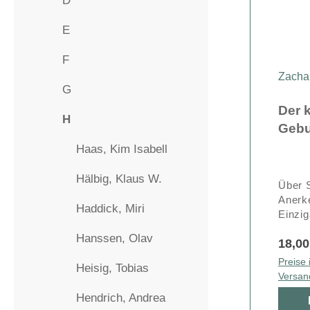
D
E
F
Zacha
G
Der k
H
Gebu
Haas, Kim Isabell
Hälbig, Klaus W.
Über S
Anerk
Haddick, Miri
Einzig
Hanssen, Olav
18,00
Preise 
Heisig, Tobias
Versan
Hendrich, Andrea