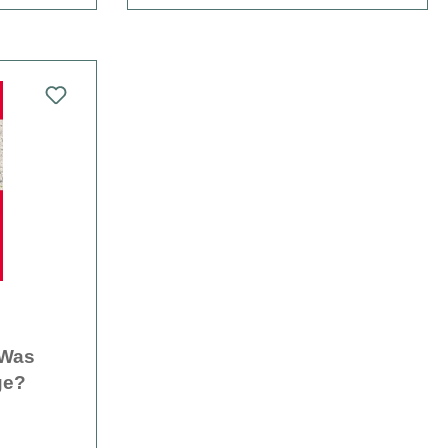
 Was
ge?