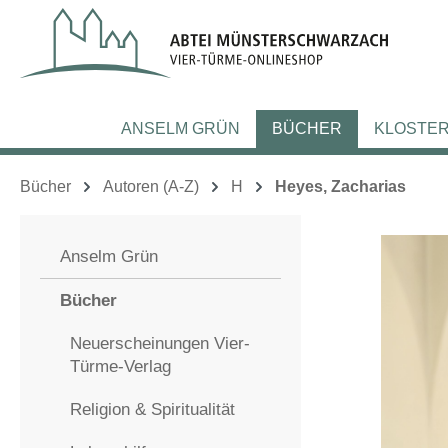
m Hauptinhalt springen
Zur Suche springen
Zur Hauptnavigation springen
ANSELM GRÜN
BÜCHER
KLOSTE
Bücher
Autoren (A-Z)
H
Heyes, Zacharias
Anselm Grün
Bücher
Neuerscheinungen Vier-
Türme-Verlag
Religion & Spiritualität