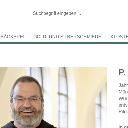
RBÄCKEREI
GOLD- UND SILBERSCHMIEDE
KLOST
P.
Jahr
Müns
Würz
ents
Pilg
In d