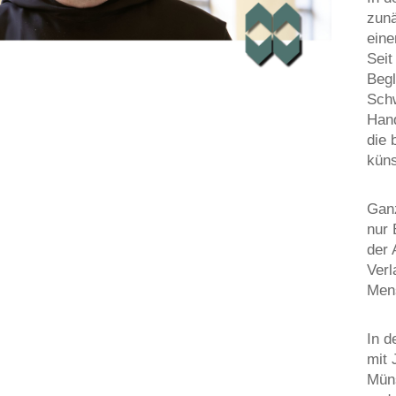
zunä
eine
Seit
Begl
Schw
Hand
die 
küns
Ganz
nur 
der 
Verl
Mens
In d
mit 
Müns