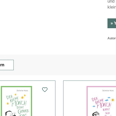
und 
klei
» 
Autor
ern