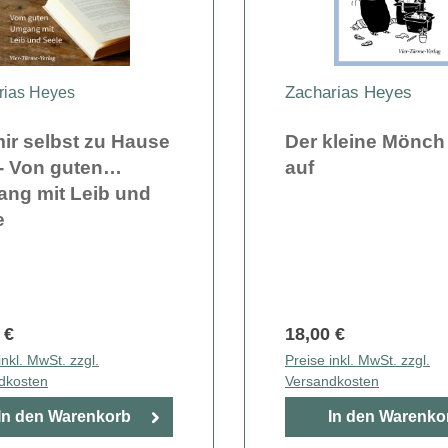
Zacharias Heyes
rias Heyes
mir selbst zu Hause
Der kleine Mönch
 - Von guten
auf
ng mit Leib und
e
 €
18,00 €
inkl. MwSt. zzgl.
Preise inkl. MwSt. zzgl.
dkosten
Versandkosten
In den Warenkorb
In den Warenko