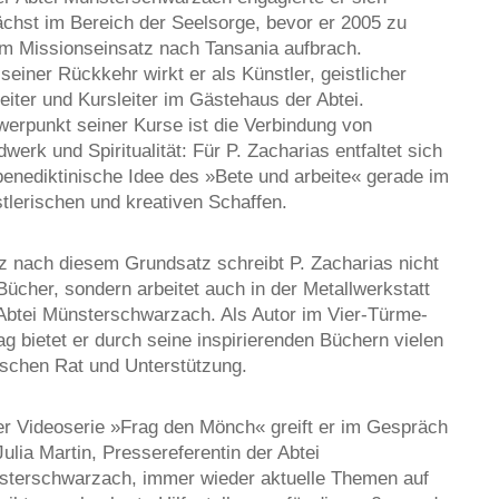
chst im Bereich der Seelsorge, bevor er 2005 zu
m Missionseinsatz nach Tansania aufbrach.
 seiner Rückkehr wirkt er als Künstler, geistlicher
eiter und Kursleiter im Gästehaus der Abtei.
erpunkt seiner Kurse ist die Verbindung von
werk und Spiritualität: Für P. Zacharias entfaltet sich
benediktinische Idee des »Bete und arbeite« gerade im
tlerischen und kreativen Schaffen.
 nach diesem Grundsatz schreibt P. Zacharias nicht
Bücher, sondern arbeitet auch in der Metallwerkstatt
Abtei Münsterschwarzach. Als Autor im Vier-Türme-
ag bietet er durch seine inspirierenden Büchern vielen
chen Rat und Unterstützung.
er Videoserie »Frag den Mönch« greift er im Gespräch
Julia Martin, Pressereferentin der Abtei
terschwarzach, immer wieder aktuelle Themen auf