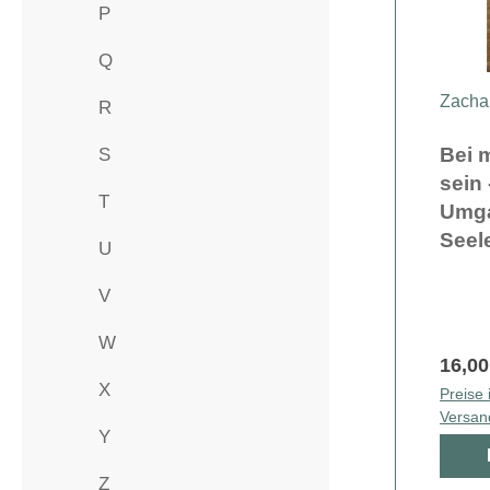
P
Q
Zacha
R
Bei 
S
sein
T
Umga
Seel
U
V
W
16,00
X
Preise 
Versan
Y
Z