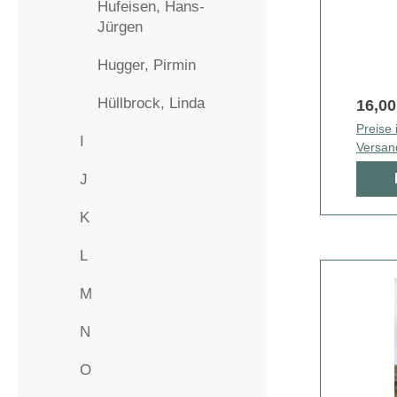
Hufeisen, Hans-
Jürgen
Hugger, Pirmin
Hüllbrock, Linda
16,00
Preise 
I
Versan
J
K
L
M
N
O