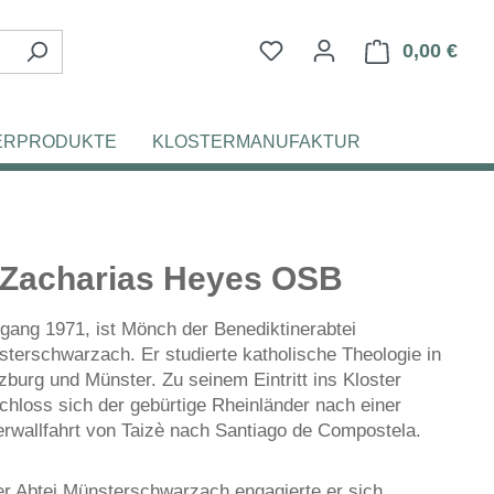
Du hast 0 Produkte auf d
0,00 €
Ware
ERPRODUKTE
KLOSTERMANUFAKTUR
 Zacharias Heyes OSB
gang 1971, ist Mönch der Benediktinerabtei
terschwarzach. Er studierte katholische Theologie in
burg und Münster. Zu seinem Eintritt ins Kloster
chloss sich der gebürtige Rheinländer nach einer
erwallfahrt von Taizè nach Santiago de Compostela.
er Abtei Münsterschwarzach engagierte er sich