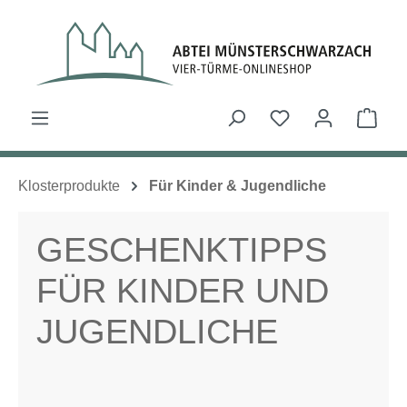
Zum Hauptinhalt springen
Du hast 0 Produk
Ware
Klosterprodukte
Für Kinder & Jugendliche
GESCHENKTIPPS
FÜR KINDER UND
JUGENDLICHE