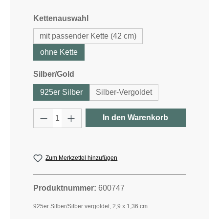
auswählen
Kettenauswahl
mit passender Kette (42 cm)
ohne Kette
auswählen
Silber/Gold
925er Silber
Silber-Vergoldet
Produkt Anzahl: Gib den gewünschten W
In den Warenkorb
Zum Merkzettel hinzufügen
Produktnummer:
600747
925er Silber/Silber vergoldet, 2,9 x 1,36 cm