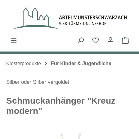
Zum Hauptinhalt springen
Du hast 0 Produk
Ware
Klosterprodukte
Für Kinder & Jugendliche
Silber oder Silber vergoldet
Schmuckanhänger "Kreuz
modern"
Bildergalerie überspringen