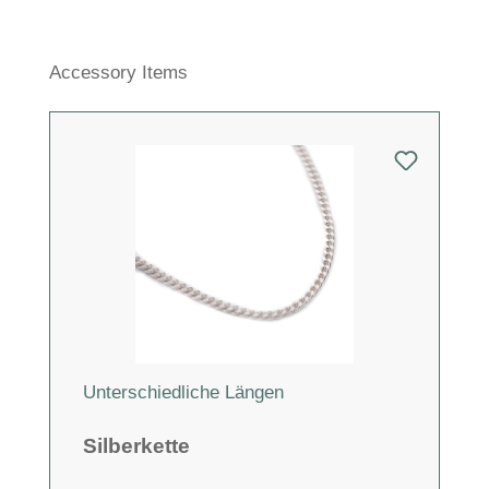
Produktgalerie überspringen
Accessory Items
Unterschiedliche Längen
Silberkette