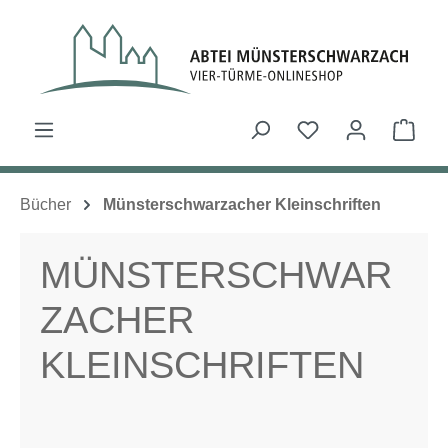
Zum Hauptinhalt springen
Du hast 0 Produk
Ware
Bücher
Münsterschwarzacher Kleinschriften
MÜNSTERSCHWAR
ZACHER
KLEINSCHRIFTEN