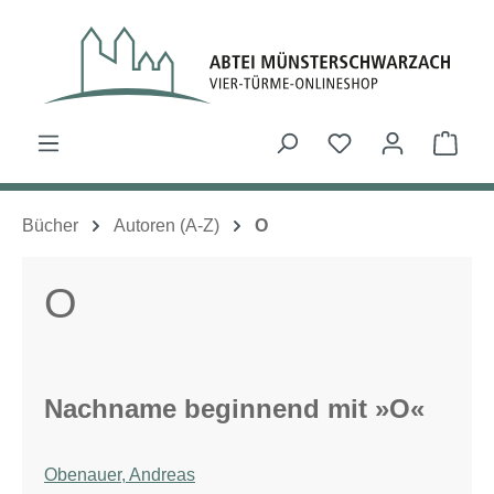
Zum Hauptinhalt springen
Du hast 0 Produk
Ware
Bücher
Autoren (A-Z)
O
O
Nachname beginnend mit »O«
Obenauer, Andreas