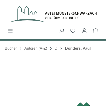
Zum Hauptinhalt springen
Du hast 0 Produk
Ware
Bücher
Autoren (A-Z)
D
Donders, Paul