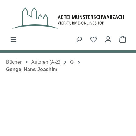
Zum Hauptinhalt springen
Du hast 0 Produk
Ware
Bücher
Autoren (A-Z)
G
Genge, Hans-Joachim