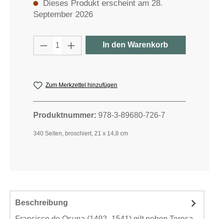
Dieses Produkt erscheint am 28.
September 2026
Produkt Anzahl: Gib den gewünschten W
In den Warenkorb
Zum Merkzettel hinzufügen
Produktnummer:
978-3-89680-726-7
340 Seiten, broschiert, 21 x 14,8 cm
Beschreibung
Francisco de Osuna (1492–1541) gilt neben Teresa