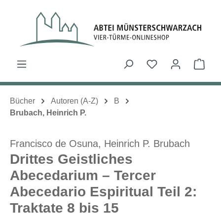
Zum Hauptinhalt springen
Du hast 0 Produk
Ware
Bücher
Autoren (A-Z)
B
Brubach, Heinrich P.
Francisco de Osuna,
Heinrich P. Brubach
Drittes Geistliches
Abecedarium – Tercer
Abecedario Espiritual Teil 2:
Traktate 8 bis 15