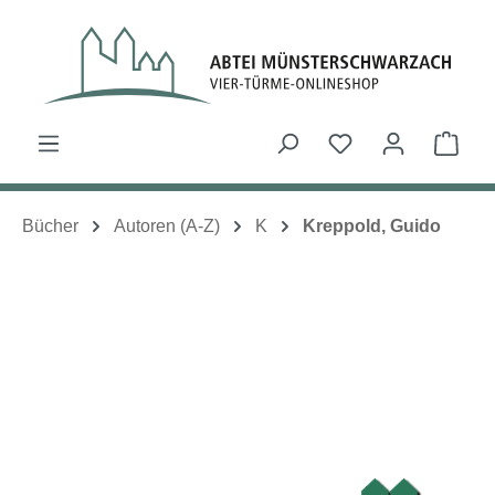
Zum Hauptinhalt springen
Du hast 0 Produk
Ware
Bücher
Autoren (A-Z)
K
Kreppold, Guido