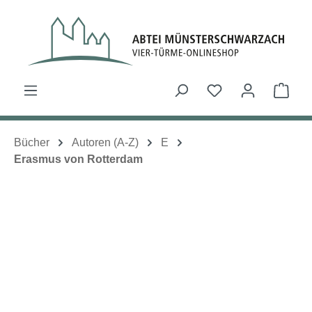
Zum Hauptinhalt springen
Du hast 0 Produk
Ware
Bücher
Autoren (A-Z)
E
Erasmus von Rotterdam