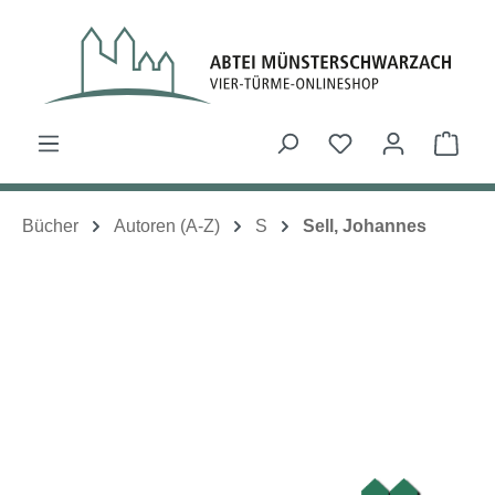
Zum Hauptinhalt springen
Du hast 0 Produk
Ware
Bücher
Autoren (A-Z)
S
Sell, Johannes