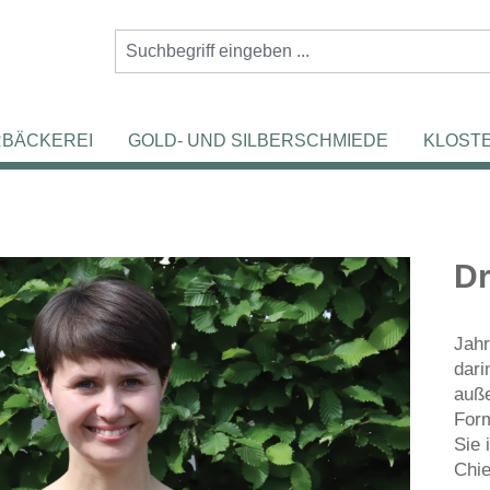
RBÄCKEREI
GOLD- UND SILBERSCHMIEDE
KLOST
Dr
Jahr
dari
auße
Form
Sie 
Chi