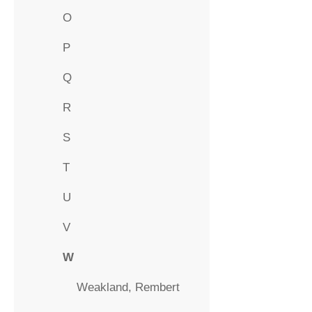
O
P
Q
R
S
T
U
V
W
Weakland, Rembert