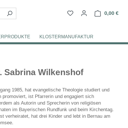
Du hast 0 Produkte auf d
0,00 €
Ware
ERPRODUKTE
KLOSTERMANUFAKTUR
. Sabrina Wilkenshof
gang 1985, hat evangelische Theologie studiert und
n promoviert, ist Pfarrerin und engagiert sich
rdem als Autorin und Sprecherin von religiösen
aten im Bayerischen Rundfunk und beim Kirchentag.
ist verheiratet, hat drei Kinder und lebt in Bernau am
emsee.