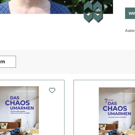
ww
Autor
ern