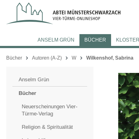
m Hauptinhalt springen
Zur Suche springen
Zur Hauptnavigation springen
ANSELM GRÜN
BÜCHER
KLOSTE
Bücher
Autoren (A-Z)
W
Wilkenshof, Sabrina
Anselm Grün
Bücher
Neuerscheinungen Vier-
Türme-Verlag
Religion & Spiritualität