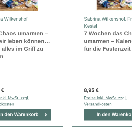
na Wilkenshof
Sabrina Wilkenshof
, F
Kestel
Chaos umarmen –
7 Wochen das C
wir leben können,
umarmen – Kalen
alles im Griff zu
für die Fastenzeit
en
 €
8,95 €
inkl. MwSt. zzgl.
Preise inkl. MwSt. zzgl.
dkosten
Versandkosten
In den Warenkorb
In den Warenko