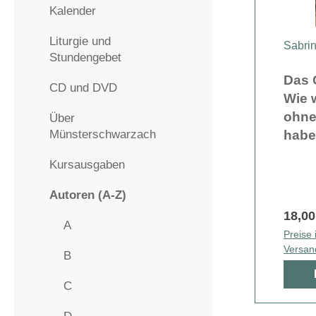
Kalender
Liturgie und
Sabri
Stundengebet
Das 
CD und DVD
Wie 
ohne 
Über
Münsterschwarzach
hab
Kursausgaben
Autoren (A-Z)
18,00
A
Preise 
Versan
B
C