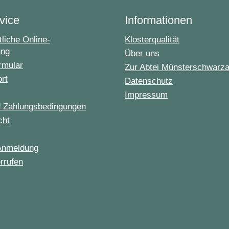
vice
Informationen
liche Online-
Klosterqualität
ung
Über uns
rmular
Zur Abtei Münsterschwarz
ort
Datenschutz
Impressum
d Zahlungsbedingungen
cht
Anmeldung
rrufen