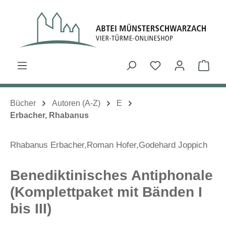
Zum Hauptinhalt springen
Du hast 0 Produk
Ware
Bücher
Autoren (A-Z)
E
Erbacher, Rhabanus
Rhabanus Erbacher
,
Roman Hofer,
Godehard Joppich
Benediktinisches Antiphonale
(Komplettpaket mit Bänden I
bis III)