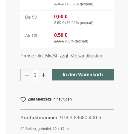
2,70 €
(70.37% gespart)
0,60 €
Bis
99
2,60 €
(76.92% gespart)
0,50 €
Ab
100
2,50 €
(80% gespart)
Preise inkl. MwSt. zzgl. Versandkosten
Produkt Anzahl: Gib den gewünschten W
In den Warenkorb
Zum Merkzettel hinzufügen
Produktnummer:
978-3-89680-400-6
32 Seiten, geheftet, 12 x 17 cm