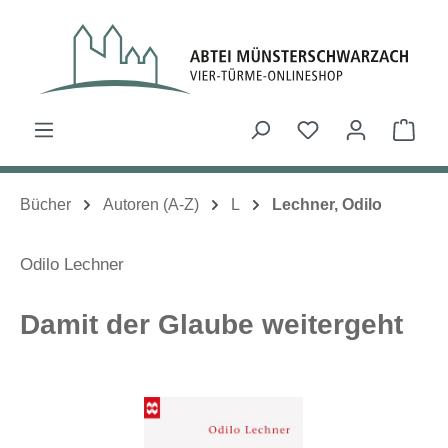
Zum Hauptinhalt springen
Du hast 0 Produk
Ware
Bücher
Autoren (A-Z)
L
Lechner, Odilo
Odilo Lechner
Damit der Glaube weitergeht
Bildergalerie überspringen