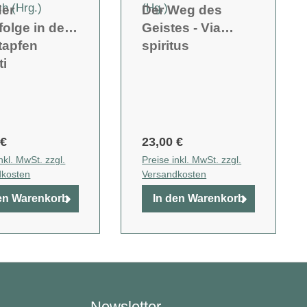
h (Hrg.)
(Hg.)
der
Der Weg des
olge in den
Geistes - Via
tapfen
spiritus
ti
 €
23,00 €
nkl. MwSt. zzgl.
Preise inkl. MwSt. zzgl.
dkosten
Versandkosten
en Warenkorb
In den Warenkorb
Newsletter