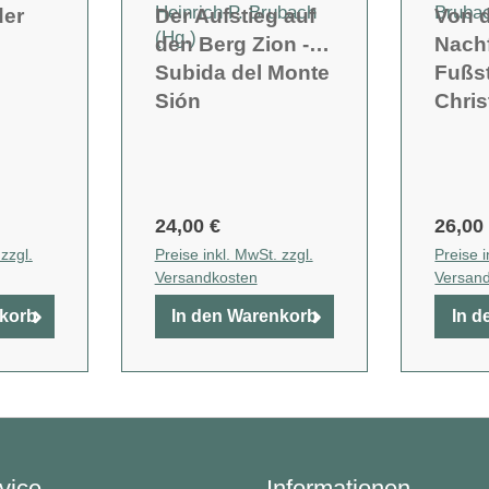
Heinrich P. Brubach
Brubac
der
Der Aufstieg auf
Von 
(Hg.)
den Berg Zion -
Nachf
Subida del Monte
Fußs
Sión
Chris
24,00 €
26,00
zzgl.
Preise inkl. MwSt. zzgl.
Preise i
Versandkosten
Versan
nkorb
In den Warenkorb
In d
vice
Informationen