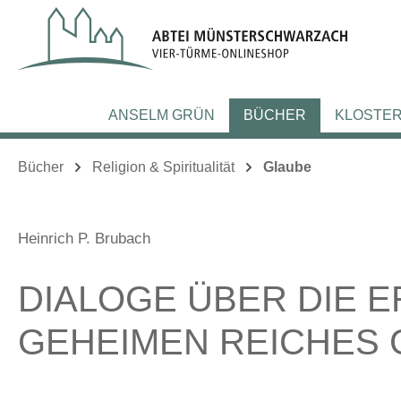
m Hauptinhalt springen
Zur Suche springen
Zur Hauptnavigation springen
ANSELM GRÜN
BÜCHER
KLOSTE
Bücher
Religion & Spiritualität
Glaube
Heinrich P. Brubach
DIALOGE ÜBER DIE 
GEHEIMEN REICHES 