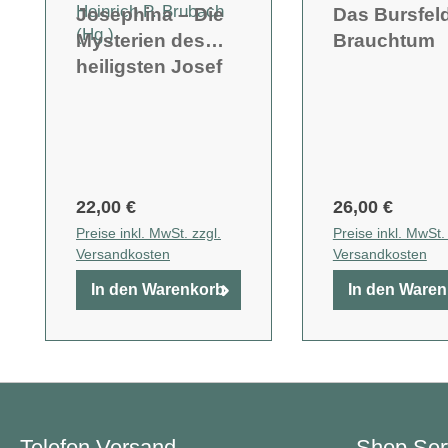
Heinrich P. Brubach
Josephina – Die
Das Bursfel
(Hg.)
Mysterien des
Brauchtum
heiligsten Josef
22,00 €
26,00 €
Preise inkl. MwSt. zzgl.
Preise inkl. MwSt. 
Versandkosten
Versandkosten
In den Warenkorb
In den Ware
Telefon Versand
Shop Ser