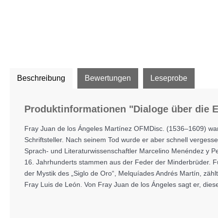
Beschreibung
Bewertungen
Leseprobe
Produktinformationen "Dialoge über die 
Fray Juan de los Ángeles Martínez OFMDisc. (1536–1609) war zu
Schriftsteller. Nach seinem Tod wurde er aber schnell verges
Sprach- und Literaturwissenschaftler Marcelino Menéndez y Pel
16. Jahrhunderts stammen aus der Feder der Minderbrüder. Fü
der Mystik des „Siglo de Oro“, Melquíades Andrés Martín, zäh
Fray Luis de León. Von Fray Juan de los Ángeles sagt er, di