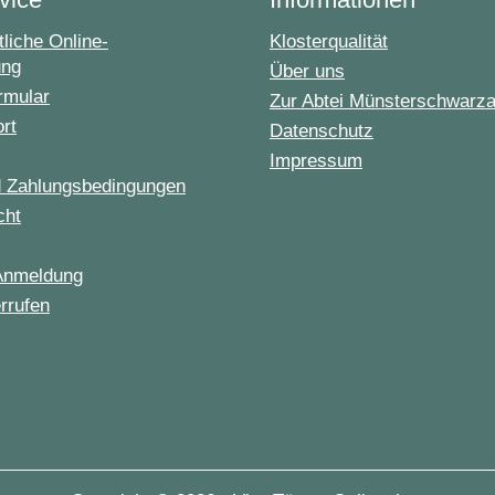
liche Online-
Klosterqualität
ung
Über uns
rmular
Zur Abtei Münsterschwarz
ort
Datenschutz
Impressum
d Zahlungsbedingungen
cht
Anmeldung
rrufen