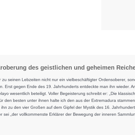
Eroberung des geistlichen und geheimen Reich
 seinen Lebzeiten nicht nur ein vielbeschäftigter Ordensoberer, sond
sen. Erst gegen Ende des 19. Jahrhunderts entdeckte man ihn wieder.
ayo wesentlich beteiligt. Voller Begeisterung schreibt er: „Die klassi
r den besten unter ihnen halte ich den aus der Extremadura stammen
lt ihn zu den vier Großen auf dem Gipfel der Mystik des 16. Jahrhund
eser sei „der vollkommenste Erklärer der Bewegung der inneren Sammlu