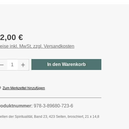
gulärer Preis:
2,00 €
eise inkl. MwSt. zzgl. Versandkosten
rodukt Anzahl: Gib den gewünschten Wert e
In den Warenkorb
Zum Merkzettel hinzufügen
roduktnummer:
978-3-89680-723-6
llen der Spiritualität, Band 23, 423 Seiten, broschiert, 21 x 14,8