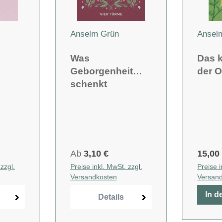
Anselm Grün
Ansel
Was
Das 
Geborgenheit
der O
schenkt
Ab
3,10 €
15,00
zzgl.
Preise inkl. MwSt. zzgl.
Preise i
Versandkosten
Versan
In d
Details