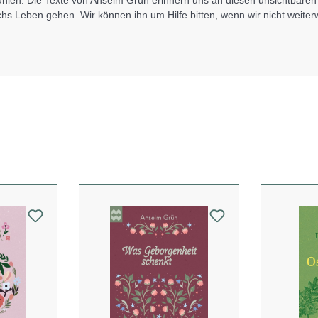
ühlen. Die Texte von Anselm Grün erinnern uns an diesen unsichtbaren
hs Leben gehen. Wir können ihn um Hilfe bitten, wenn wir nicht weiterw