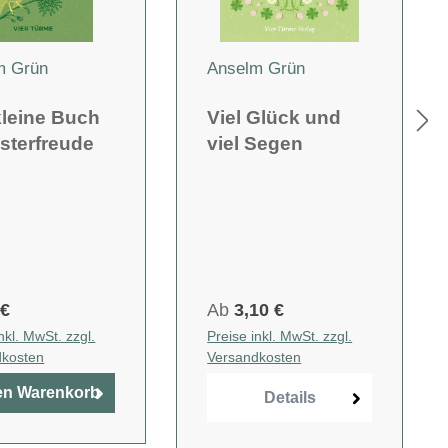
m Grün
Anselm Grün
kleine Buch
Viel Glück und
sterfreude
viel Segen
 €
Ab
3,10 €
nkl. MwSt. zzgl.
Preise inkl. MwSt. zzgl.
dkosten
Versandkosten
en Warenkorb
Details