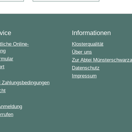
vice
Informationen
liche Online-
Klosterqualität
ung
Über uns
rmular
Zur Abtei Münsterschwarz
ort
Datenschutz
Impressum
d Zahlungsbedingungen
cht
Anmeldung
rrufen