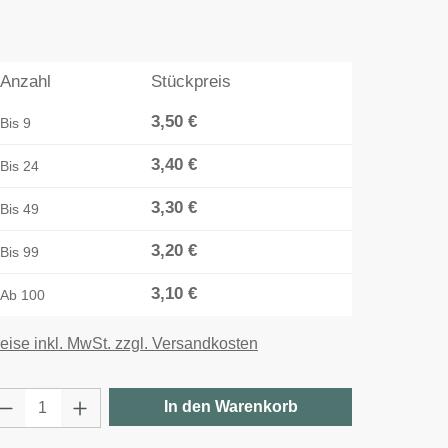
Anzahl
Stückpreis
3,50 €
Bis
9
3,40 €
Bis
24
3,30 €
Bis
49
3,20 €
Bis
99
3,10 €
Ab
100
eise inkl. MwSt. zzgl. Versandkosten
rodukt Anzahl: Gib den gewünschten Wert e
In den Warenkorb