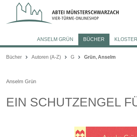
m Hauptinhalt springen
Zur Suche springen
Zur Hauptnavigation springen
ANSELM GRÜN
BÜCHER
KLOSTE
Bücher
Autoren (A-Z)
G
Grün, Anselm
Anselm Grün
EIN SCHUTZENGEL F
Bildergalerie überspringen