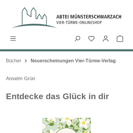
Zum Hauptinhalt springen
Du hast 0 Produk
Ware
Bücher
Neuerscheinungen Vier-Türme-Verlag
Anselm Grün
Entdecke das Glück in dir
Bildergalerie überspringen