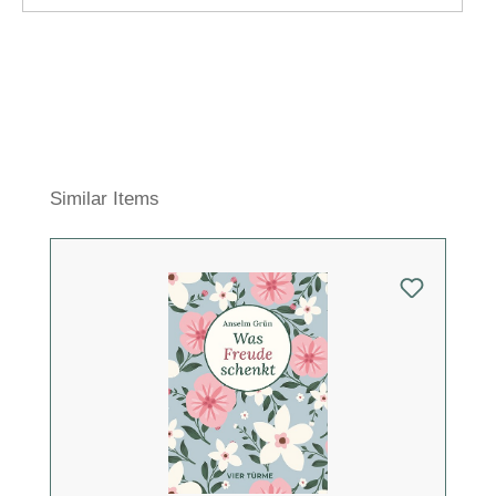
Produktgalerie überspringen
Similar Items