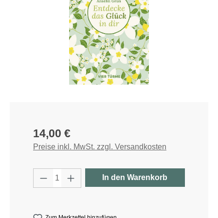
Regulärer Preis:
14,00 €
Preise inkl. MwSt. zzgl. Versandkosten
Produkt Anzahl: Gib den gewünschten W
In den Warenkorb
Zum Merkzettel hinzufügen