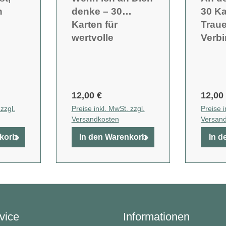
n
denke – 30
30 Ka
Karten für
Traue
wertvolle
Verb
Erinnerungen.
bleib
12,00 €
12,00
zzgl.
Preise inkl. MwSt. zzgl.
Preise i
Versandkosten
Versan
nkorb
In den Warenkorb
In d
vice
Informationen