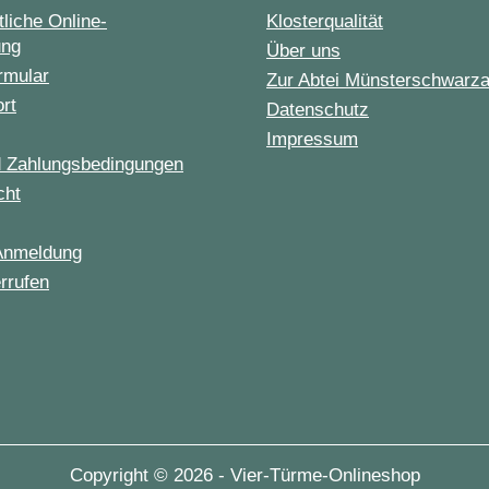
liche Online-
Klosterqualität
ung
Über uns
rmular
Zur Abtei Münsterschwarz
ort
Datenschutz
Impressum
d Zahlungsbedingungen
cht
Anmeldung
rrufen
Copyright © 2026 - Vier-Türme-Onlineshop