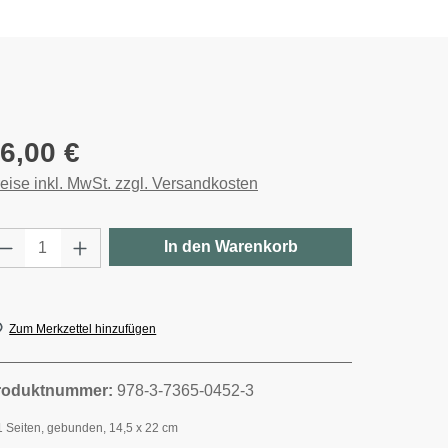
gulärer Preis:
6,00 €
eise inkl. MwSt. zzgl. Versandkosten
rodukt Anzahl: Gib den gewünschten Wert e
In den Warenkorb
Zum Merkzettel hinzufügen
roduktnummer:
978-3-7365-0452-3
1 Seiten, gebunden, 14,5 x 22 cm