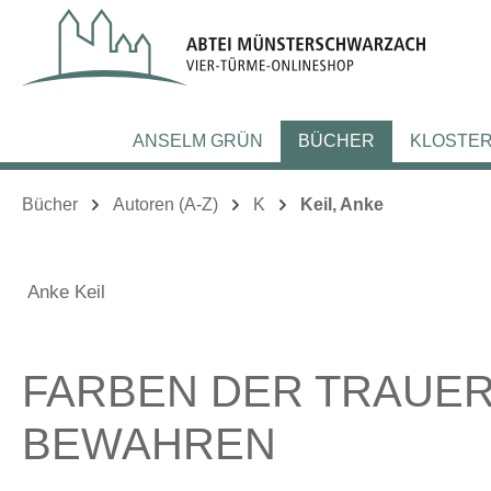
m Hauptinhalt springen
Zur Suche springen
Zur Hauptnavigation springen
ANSELM GRÜN
BÜCHER
KLOSTE
Bücher
Autoren (A-Z)
K
Keil, Anke
Anke Keil
FARBEN DER TRAUER
BEWAHREN