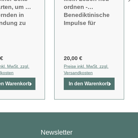
rten, um mit
ordnen -
rnden in
Benediktinische
indung zu
Impulse für
en
Zeiten des
Umbruchs
 €
20,00 €
nkl. MwSt. zzgl.
Preise inkl. MwSt. zzgl.
dkosten
Versandkosten
en Warenkorb
In den Warenkorb
Newsletter