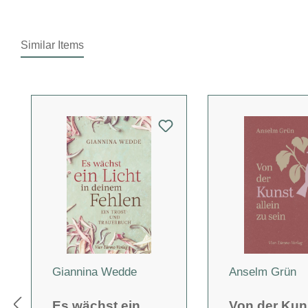
Similar Items
Produktgalerie überspringen
Giannina Wedde
Anselm Grün
Es wächst ein
Von der Kun