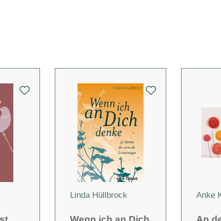
Linda Hüllbrock
Anke K
st,
Wenn ich an Dich
An de