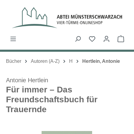
Zum Hauptinhalt springen
Du hast 0 Produk
Ware
Bücher
Autoren (A-Z)
H
Hertlein, Antonie
Antonie Hertlein
Für immer – Das
Freundschaftsbuch für
Trauernde