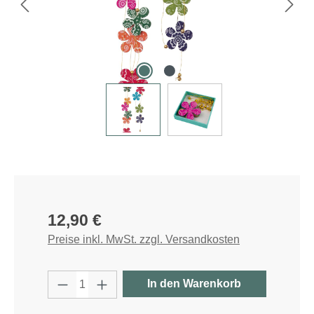
Regulärer Preis:
12,90 €
Preise inkl. MwSt. zzgl. Versandkosten
Produkt Anzahl: Gib den gewünschten W
In den Warenkorb