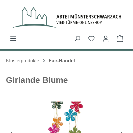
Zum Hauptinhalt springen
Du hast 0 Produk
Ware
Klosterprodukte
Fair-Handel
Girlande Blume
Bildergalerie überspringen