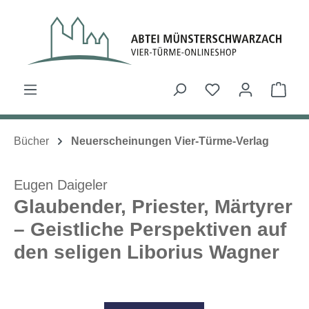
Zum Hauptinhalt springen
Du hast 0 Produk
Ware
Bücher
Neuerscheinungen Vier-Türme-Verlag
Eugen Daigeler
Glaubender, Priester, Märtyrer
– Geistliche Perspektiven auf
den seligen Liborius Wagner