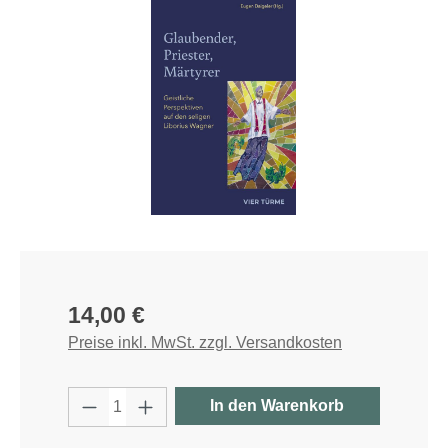
Bildergalerie überspringen
Regulärer Preis:
14,00 €
Preise inkl. MwSt. zzgl. Versandkosten
Produkt Anzahl: Gib den gewünschten W
In den Warenkorb