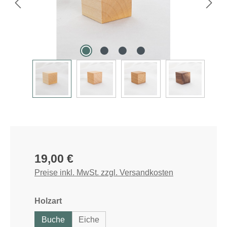
Regulärer Preis:
19,00 €
Preise inkl. MwSt. zzgl. Versandkosten
auswählen
Holzart
Buche
Eiche