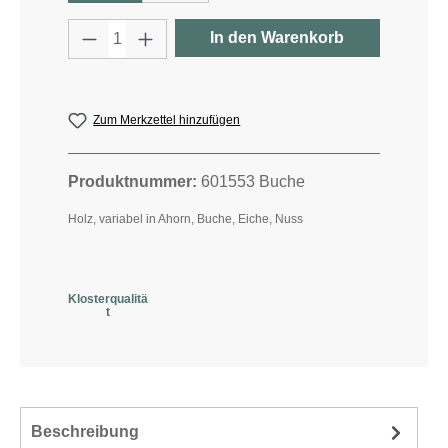
Produkt Anzahl: Gib den gewünschten W
In den Warenkorb
Zum Merkzettel hinzufügen
Produktnummer:
601553 Buche
Holz, variabel in Ahorn, Buche, Eiche, Nuss
Klosterqualitä
t
Beschreibung