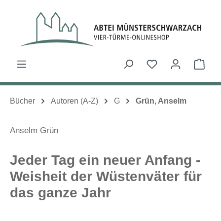
Zum Hauptinhalt springen
Du hast 0 Produk
Ware
Bücher
Autoren (A-Z)
G
Grün, Anselm
Anselm Grün
Jeder Tag ein neuer Anfang -
Weisheit der Wüstenväter für
das ganze Jahr