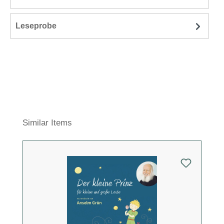
Leseprobe
Produktgalerie überspringen
Similar Items