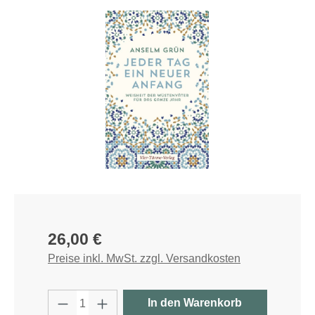
Bildergalerie überspringen
Regulärer Preis:
26,00 €
Preise inkl. MwSt. zzgl. Versandkosten
Produkt Anzahl: Gib den gewünschten W
In den Warenkorb