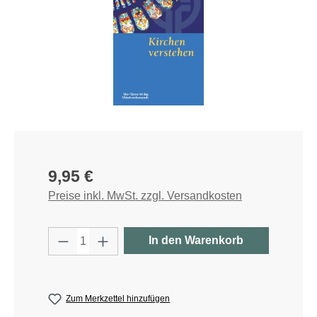
Regulärer Preis:
9,95 €
Preise inkl. MwSt. zzgl. Versandkosten
Produkt Anzahl: Gib den gewünschten W
In den Warenkorb
Zum Merkzettel hinzufügen