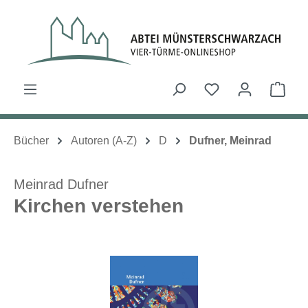
Zum Hauptinhalt springen
Du hast 0 Produk
Ware
Bücher
Autoren (A-Z)
D
Dufner, Meinrad
Meinrad Dufner
Kirchen verstehen
Bildergalerie überspringen