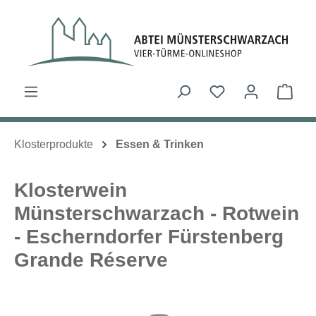
Zum Hauptinhalt springen
Du hast 0 Produk
Ware
Klosterprodukte
Essen & Trinken
Klosterwein
Münsterschwarzach - Rotwein
- Escherndorfer Fürstenberg
Grande Réserve