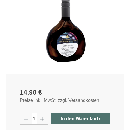
Bildergalerie überspringen
Regulärer Preis:
14,90 €
Preise inkl. MwSt. zzgl. Versandkosten
Produkt Anzahl: Gib den gewünschten W
In den Warenkorb