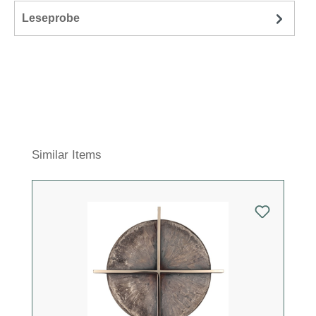
Leseprobe
Produktgalerie überspringen
Similar Items