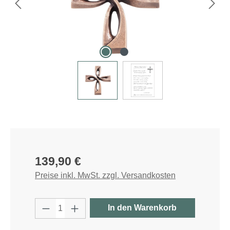
Regulärer Preis:
139,90 €
Preise inkl. MwSt. zzgl. Versandkosten
Produkt Anzahl: Gib den gewünschten W
In den Warenkorb