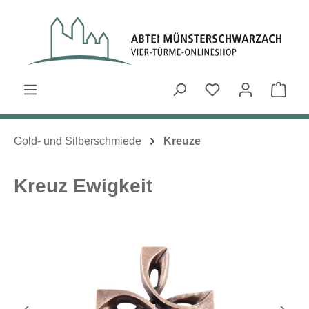
Zum Hauptinhalt springen
Du hast 0 Produk
Ware
Gold- und Silberschmiede
Kreuze
Kreuz Ewigkeit
Bildergalerie überspringen