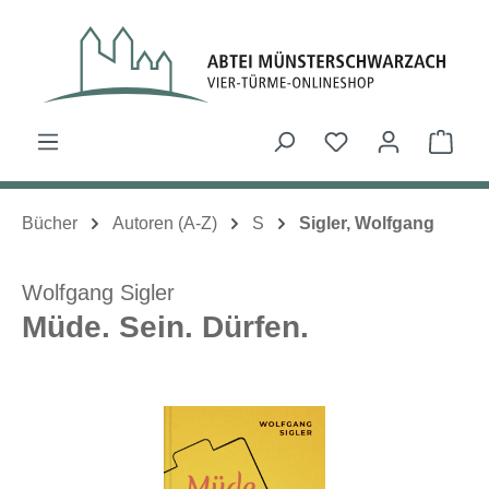
Zum Hauptinhalt springen
Du hast 0 Produk
Ware
Bücher
Autoren (A-Z)
S
Sigler, Wolfgang
Wolfgang Sigler
Müde. Sein. Dürfen.
Bildergalerie überspringen