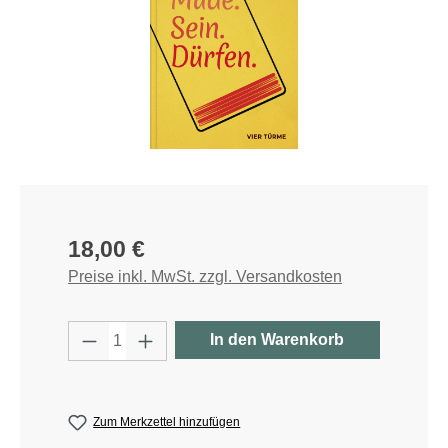
Regulärer Preis:
18,00 €
Preise inkl. MwSt. zzgl. Versandkosten
Produkt Anzahl: Gib den gewünschten W
In den Warenkorb
Zum Merkzettel hinzufügen