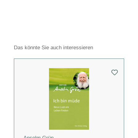
Produktgalerie überspringen
Das könnte Sie auch interessieren
Anselm Grün