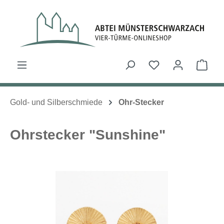
Zum Hauptinhalt springen
Du hast 0 Produk
Ware
Gold- und Silberschmiede
Ohr-Stecker
Ohrstecker "Sunshine"
Bildergalerie überspringen