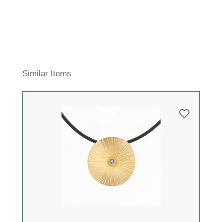
Produktgalerie überspringen
Similar Items