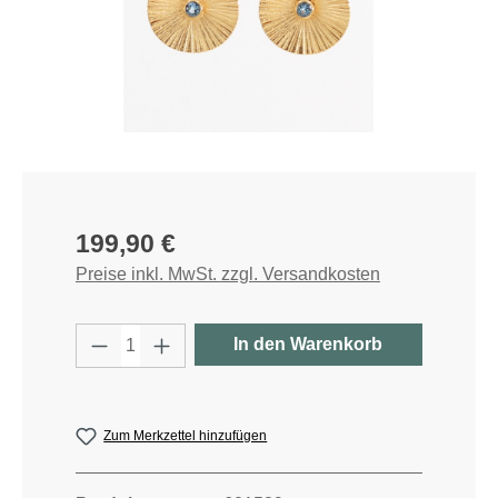
Regulärer Preis:
199,90 €
Preise inkl. MwSt. zzgl. Versandkosten
Produkt Anzahl: Gib den gewünschten W
In den Warenkorb
Zum Merkzettel hinzufügen