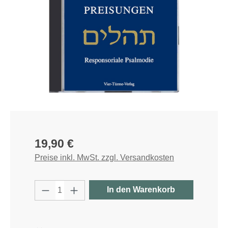
Regulärer Preis:
19,90 €
Preise inkl. MwSt. zzgl. Versandkosten
Produkt Anzahl: Gib den gewünschten W
In den Warenkorb