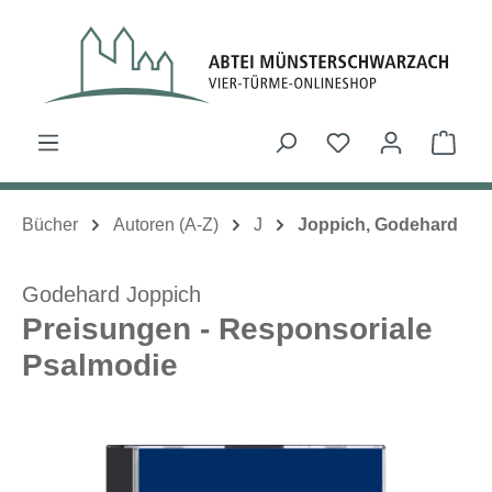
Zum Hauptinhalt springen
Du hast 0 Produk
Ware
Bücher
Autoren (A-Z)
J
Joppich, Godehard
Godehard Joppich
Preisungen - Responsoriale
Psalmodie
Bildergalerie überspringen