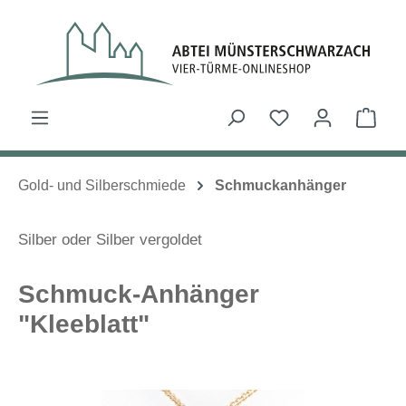
Zum Hauptinhalt springen
Du hast 0 Produk
Ware
Gold- und Silberschmiede
Schmuckanhänger
Silber oder Silber vergoldet
Schmuck-Anhänger
"Kleeblatt"
Bildergalerie überspringen