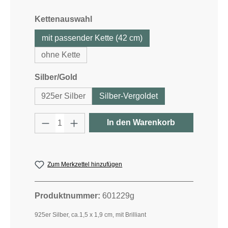
auswählen
Kettenauswahl
mit passender Kette (42 cm)
ohne Kette
auswählen
Silber/Gold
925er Silber
Silber-Vergoldet
Produkt Anzahl: Gib den gewünschten W
In den Warenkorb
Zum Merkzettel hinzufügen
Produktnummer:
601229g
925er Silber, ca.1,5 x 1,9 cm, mit Brilliant