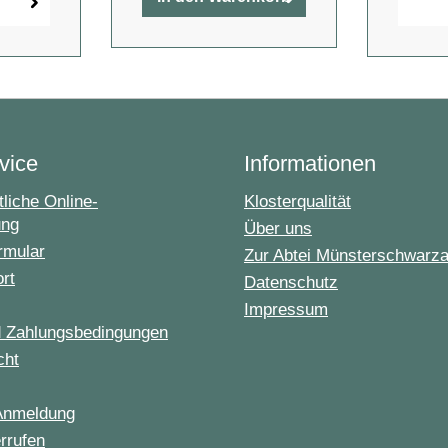
vice
Informationen
liche Online-
Klosterqualität
ung
Über uns
rmular
Zur Abtei Münsterschwarz
ort
Datenschutz
Impressum
d Zahlungsbedingungen
cht
Anmeldung
rrufen