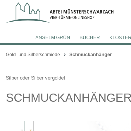
m Hauptinhalt springen
Zur Suche springen
Zur Hauptnavigation springen
ANSELM GRÜN
BÜCHER
KLOSTE
Gold- und Silberschmiede
Schmuckanhänger
Silber oder Silber vergoldet
SCHMUCKANHÄNGER 
Bildergalerie überspringen