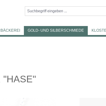
RBÄCKEREI
GOLD- UND SILBERSCHMIEDE
KLOST
"HASE"