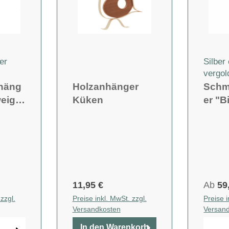
er
Silber
vergol
häng
Holzanhänger
Schm
weig"
Küken
er "
11,95 €
Ab
59
zzgl.
Preise inkl. MwSt. zzgl.
Preise i
Versandkosten
Versan
In den Warenkorb