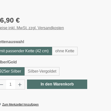
gulärer Preis:
6,90 €
eise inkl. MwSt. zzgl. Versandkosten
auswählen
ettenauswahl
mit passender Kette (42 cm)
ohne Kette
auswählen
lber/Gold
925er Silber
Silber-Vergoldet
rodukt Anzahl: Gib den gewünschten Wert e
In den Warenkorb
Zum Merkzettel hinzufügen