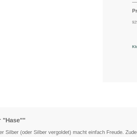
P
92
Kl
 "Hase""
r Silber (oder Silber vergoldet) macht einfach Freude. Zude