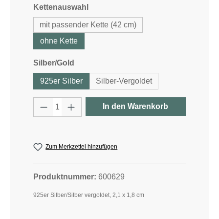
auswählen
Kettenauswahl
mit passender Kette (42 cm)
ohne Kette
auswählen
Silber/Gold
925er Silber
Silber-Vergoldet
Produkt Anzahl: Gib den gewünschten W
In den Warenkorb
Zum Merkzettel hinzufügen
Produktnummer:
600629
925er Silber/Silber vergoldet, 2,1 x 1,8 cm