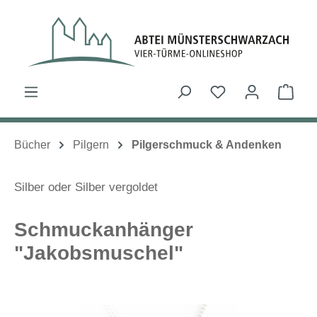
Zum Hauptinhalt springen
Du hast 0 Produk
Ware
Bücher
Pilgern
Pilgerschmuck & Andenken
Silber oder Silber vergoldet
Schmuckanhänger
"Jakobsmuschel"
Bildergalerie überspringen