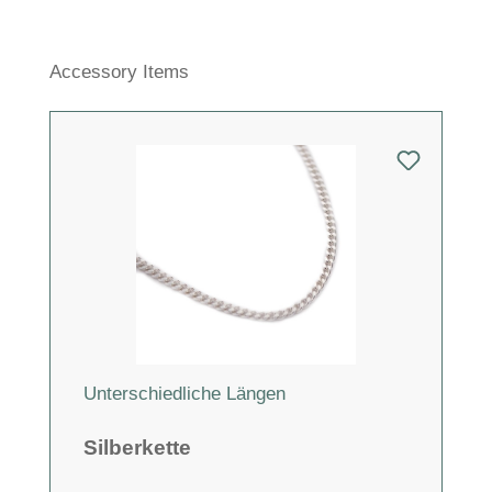
Produktgalerie überspringen
Accessory Items
Unterschiedliche Längen
Silberkette