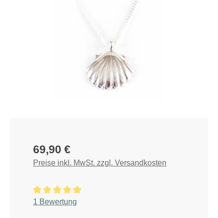
Regulärer Preis:
69,90 €
Preise inkl. MwSt. zzgl. Versandkosten
Durchschnittliche Bewertung von 5 von 5 Sternen
1 Bewertung