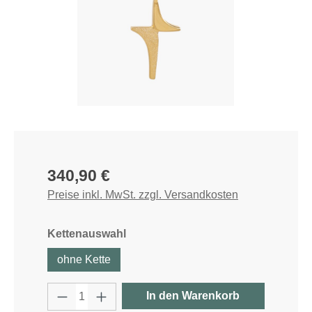
Regulärer Preis:
340,90 €
Preise inkl. MwSt. zzgl. Versandkosten
auswählen
Kettenauswahl
ohne Kette
Produkt Anzahl: Gib den gewünschten W
In den Warenkorb