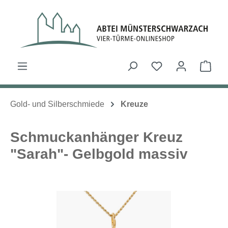
Zum Hauptinhalt springen
Du hast 0 Produk
Ware
Gold- und Silberschmiede
Kreuze
Schmuckanhänger Kreuz
"Sarah"- Gelbgold massiv
Bildergalerie überspringen