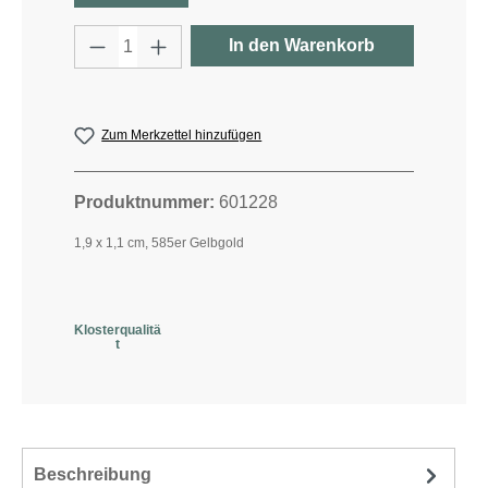
Produkt Anzahl: Gib den gewünschten W
In den Warenkorb
Zum Merkzettel hinzufügen
Produktnummer:
601228
1,9 x 1,1 cm, 585er Gelbgold
Klosterqualitä
t
Beschreibung