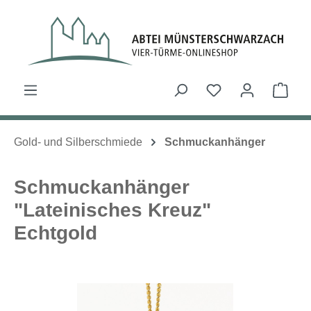
Zum Hauptinhalt springen
Du hast 0 Produk
Ware
Gold- und Silberschmiede
Schmuckanhänger
Schmuckanhänger
"Lateinisches Kreuz"
Echtgold
Bildergalerie überspringen