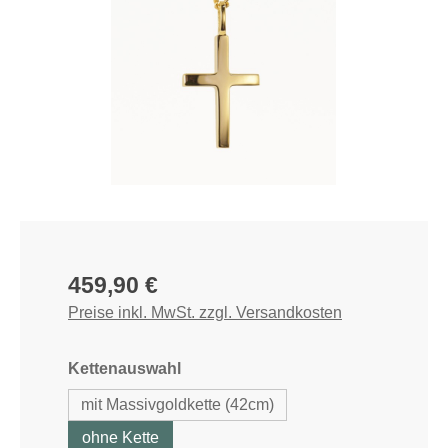
Regulärer Preis:
459,90 €
Preise inkl. MwSt. zzgl. Versandkosten
auswählen
Kettenauswahl
mit Massivgoldkette (42cm)
ohne Kette