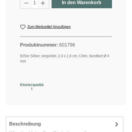
Produkt Anzahl: Gib den gewünschten W
In den Warenkorb
Zum Merkzettel hinzufügen
Produktnummer:
601796
925er Silber, vergoldet. 2,4 x 1,6 cm, Citrin, facettiert Ø 4
mm
Klosterqualitä
t
Beschreibung