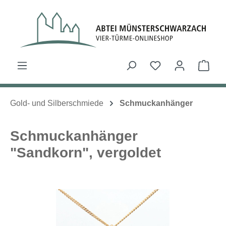
Zum Hauptinhalt springen
Du hast 0 Produk
Ware
Gold- und Silberschmiede
Schmuckanhänger
Schmuckanhänger
"Sandkorn", vergoldet
Bildergalerie überspringen