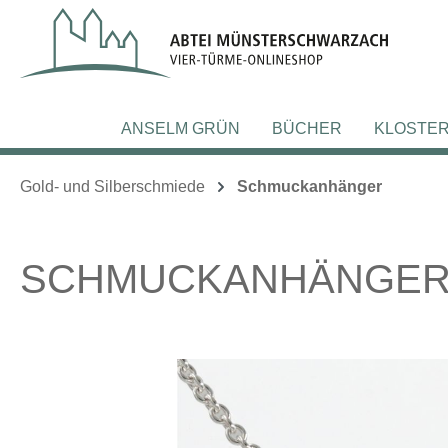
m Hauptinhalt springen
Zur Suche springen
Zur Hauptnavigation springen
ANSELM GRÜN
BÜCHER
KLOSTE
Gold- und Silberschmiede
Schmuckanhänger
SCHMUCKANHÄNGER 
Bildergalerie überspringen