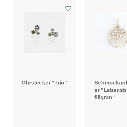
Ohrstecker "Trio"
Schmuckan
er "Lebens
filigran"