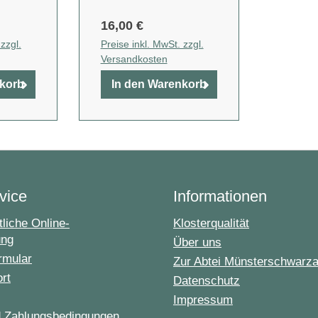
16,00 €
zzgl.
Preise inkl. MwSt. zzgl.
Versandkosten
nkorb
In den Warenkorb
vice
Informationen
liche Online-
Klosterqualität
ung
Über uns
rmular
Zur Abtei Münsterschwarz
ort
Datenschutz
Impressum
d Zahlungsbedingungen