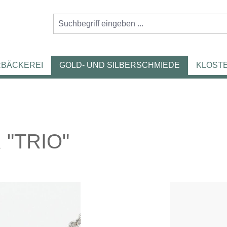
RBÄCKEREI
GOLD- UND SILBERSCHMIEDE
KLOST
"TRIO"