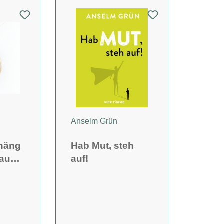
Anselm Grün
häng
Hab Mut, steh
baum
auf!