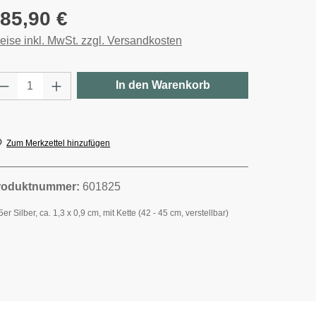
gulärer Preis:
85,90 €
eise inkl. MwSt. zzgl. Versandkosten
rodukt Anzahl: Gib den gewünschten Wert e
In den Warenkorb
Zum Merkzettel hinzufügen
roduktnummer:
601825
er Silber, ca. 1,3 x 0,9 cm, mit Kette (42 - 45 cm, verstellbar)