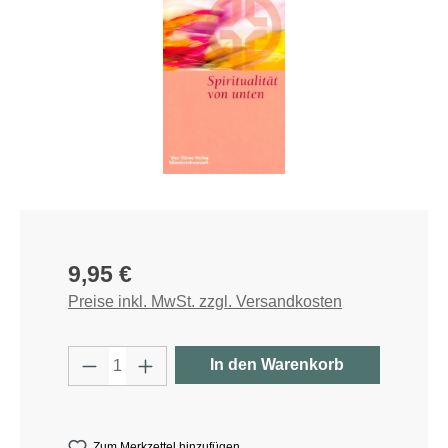
Regulärer Preis:
9,95 €
Preise inkl. MwSt. zzgl. Versandkosten
Produkt Anzahl: Gib den gewünschten W
In den Warenkorb
Zum Merkzettel hinzufügen