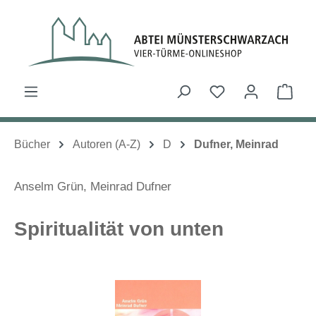
Zum Hauptinhalt springen
Du hast 0 Produk
Ware
Bücher
Autoren (A-Z)
D
Dufner, Meinrad
Anselm Grün
,
Meinrad Dufner
Spiritualität von unten
Bildergalerie überspringen