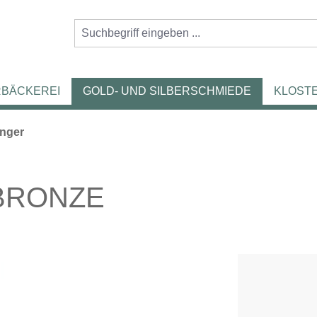
RBÄCKEREI
GOLD- UND SILBERSCHMIEDE
KLOST
änger
 BRONZE