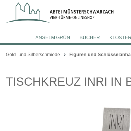
m Hauptinhalt springen
Zur Suche springen
Zur Hauptnavigation springen
ANSELM GRÜN
BÜCHER
KLOSTE
Gold- und Silberschmiede
Figuren und Schlüsselanh
TISCHKREUZ INRI IN
Bildergalerie überspringen