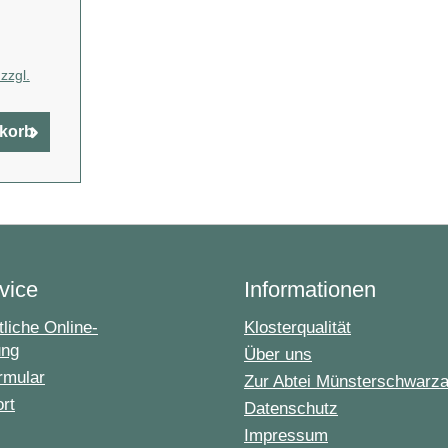
zzgl.
nkorb
vice
Informationen
liche Online-
Klosterqualität
ung
Über uns
rmular
Zur Abtei Münsterschwarz
ort
Datenschutz
Impressum