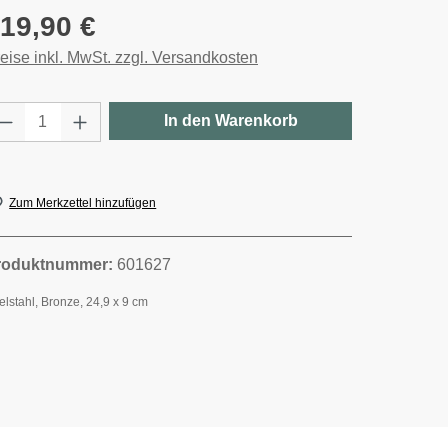
gulärer Preis:
19,90 €
eise inkl. MwSt. zzgl. Versandkosten
rodukt Anzahl: Gib den gewünschten Wert e
In den Warenkorb
Zum Merkzettel hinzufügen
roduktnummer:
601627
elstahl, Bronze, 24,9 x 9 cm