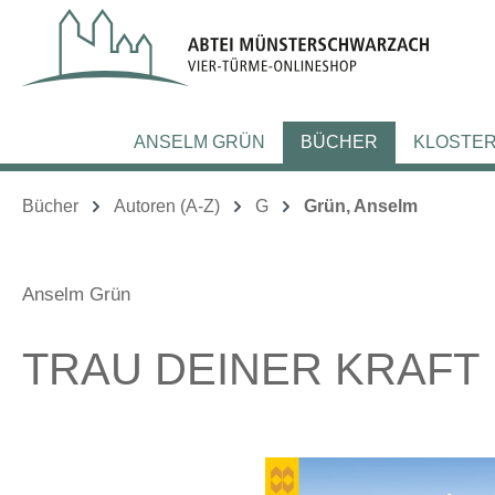
m Hauptinhalt springen
Zur Suche springen
Zur Hauptnavigation springen
ANSELM GRÜN
BÜCHER
KLOSTE
Bücher
Autoren (A-Z)
G
Grün, Anselm
Anselm Grün
TRAU DEINER KRAFT
Bildergalerie überspringen