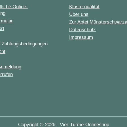
liche Online-
Klosterqualität
ung
Über uns
rmular
Zur Abtei Münsterschwarz
ort
Datenschutz
Impressum
d Zahlungsbedingungen
cht
Anmeldung
rrufen
Copyright © 2026 - Vier-Türme-Onlineshop