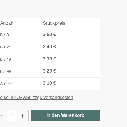
Anzahl
Stückpreis
3,50 €
Bis
9
3,40 €
Bis
24
3,30 €
Bis
49
3,20 €
Bis
99
3,10 €
Ab
100
eise inkl. MwSt. zzgl. Versandkosten
rodukt Anzahl: Gib den gewünschten Wert e
In den Warenkorb