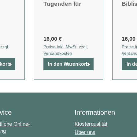
Tugenden für
Bibli
heute
einer
Seel
16,00 €
16,00
zzgl.
Preise inkl. MwSt. zzgl.
Preise i
Versandkosten
Versan
nkorb
In den Warenkorb
In d
vice
Informationen
liche Online-
Klosterqualität
ung
Über uns