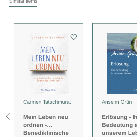
Similar Items
Produktgalerie überspringen
Carmen Tatschmurat
Anselm Grün
Mein Leben neu
Erlösung - I
ordnen -
Bedeutung i
Benediktinische
unserem Le