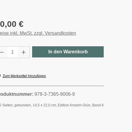
gulärer Preis:
0,00 €
eise inkl. MwSt. zzgl. Versandkosten
rodukt Anzahl: Gib den gewünschten Wert e
In den Warenkorb
Zum Merkzettel hinzufügen
roduktnummer:
978-3-7365-9006-9
5 Seiten, gebunden, 14,5 x 22,0 cm, Edition Anselm Grün, Band 6