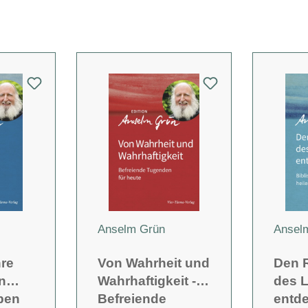
Anselm Grün
Ansel
hre
Von Wahrheit und
Den 
n
Wahrhaftigkeit -
des 
ben
Befreiende
entde