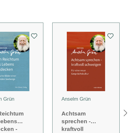
m Grün
Anselm Grün
Reichtum
Achtsam
Lebens
sprechen -
cken -
kraftvoll