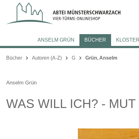
m Hauptinhalt springen
Zur Suche springen
Zur Hauptnavigation springen
ANSELM GRÜN
BÜCHER
KLOSTE
Bücher
Autoren (A-Z)
G
Grün, Anselm
Anselm Grün
WAS WILL ICH? - MU
Bildergalerie überspringen