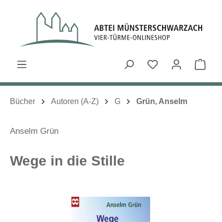
Zum Hauptinhalt springen
Du hast 0 Produk
Ware
Bücher
Autoren (A-Z)
G
Grün, Anselm
Anselm Grün
Wege in die Stille
Bildergalerie überspringen