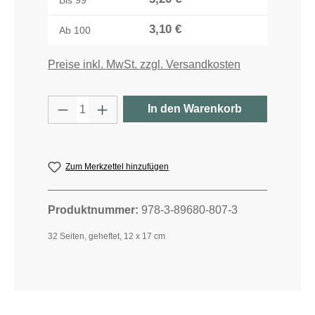
3,10 €
Ab
100
Preise inkl. MwSt. zzgl. Versandkosten
Produkt Anzahl: Gib den gewünschten W
In den Warenkorb
Zum Merkzettel hinzufügen
Produktnummer:
978-3-89680-807-3
32 Seiten, geheftet, 12 x 17 cm