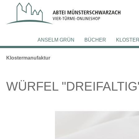
m Hauptinhalt springen
Zur Suche springen
Zur Hauptnavigation springen
ANSELM GRÜN
BÜCHER
KLOSTE
Klostermanufaktur
WÜRFEL "DREIFALTIG"
Bildergalerie überspringen