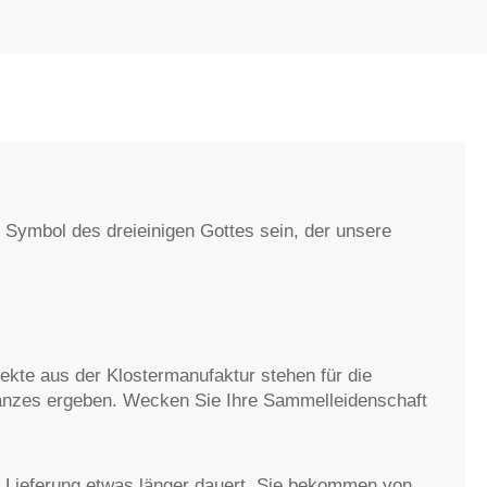
in Symbol des dreieinigen Gottes sein, der unsere
te aus der Klostermanufaktur stehen für die
 Ganzes ergeben. Wecken Sie Ihre Sammelleidenschaft
ie Lieferung etwas länger dauert. Sie bekommen von