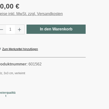
gulärer Preis:
0,00 €
eise inkl. MwSt. zzgl. Versandkosten
rodukt Anzahl: Gib den gewünschten Wert e
In den Warenkorb
Zum Merkzettel hinzufügen
roduktnummer:
601562
lz, 3x3 cm, verleimt
osterqualitä
t