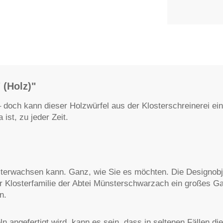
 (Holz)"
 – doch kann dieser Holzwürfel aus der Klosterschreinerei e
ist, zu jeder Zeit.
erwachsen kann. Ganz, wie Sie es möchten. Die Designobjek
der Klosterfamilie der Abtei Münsterschwarzach ein großes
n.
n angefertigt wird, kann es sein, dass in seltenen Fällen d