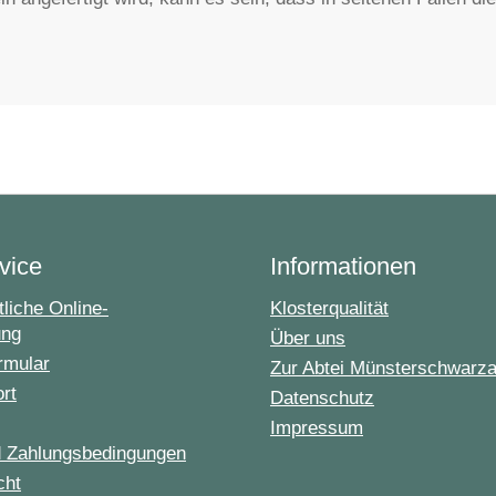
vice
Informationen
liche Online-
Klosterqualität
ung
Über uns
rmular
Zur Abtei Münsterschwarz
ort
Datenschutz
Impressum
d Zahlungsbedingungen
cht