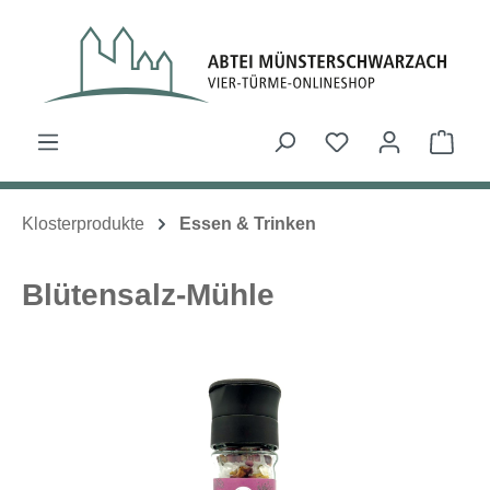
Zum Hauptinhalt springen
Du hast 0 Produk
Ware
Klosterprodukte
Essen & Trinken
Blütensalz-Mühle
Bildergalerie überspringen