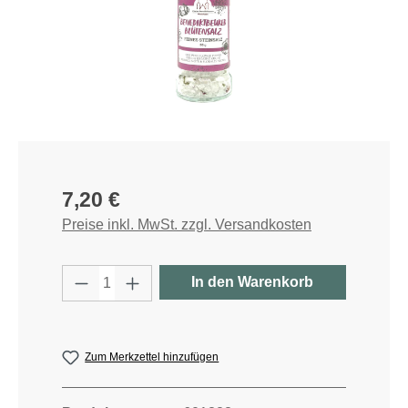
Regulärer Preis:
7,20 €
Preise inkl. MwSt. zzgl. Versandkosten
Produkt Anzahl: Gib den gewünschten W
In den Warenkorb
Zum Merkzettel hinzufügen