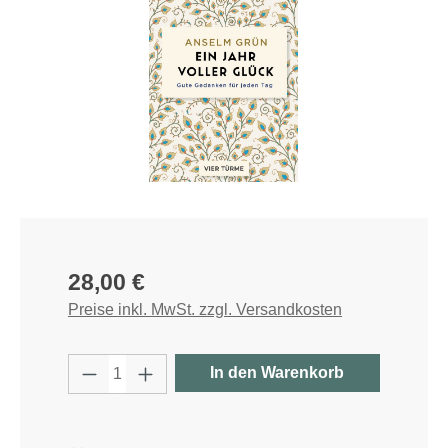
Regulärer Preis:
28,00 €
Preise inkl. MwSt. zzgl. Versandkosten
Produkt Anzahl: Gib den gewünschten W
In den Warenkorb