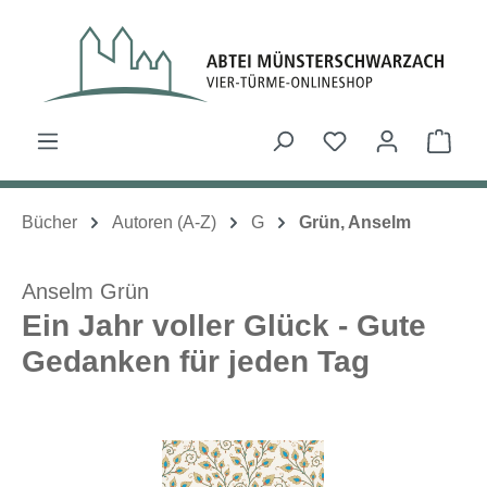
Zum Hauptinhalt springen
Du hast 0 Produk
Ware
Bücher
Autoren (A-Z)
G
Grün, Anselm
Anselm Grün
Ein Jahr voller Glück - Gute
Gedanken für jeden Tag
Bildergalerie überspringen