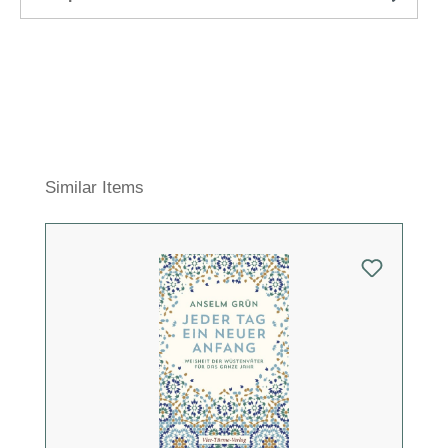
Produktgalerie überspringen
Similar Items