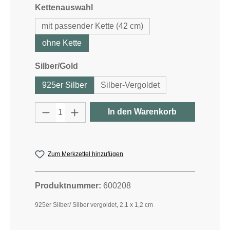
auswählen
Kettenauswahl
mit passender Kette (42 cm)
ohne Kette
auswählen
Silber/Gold
925er Silber
Silber-Vergoldet
Produkt Anzahl: Gib den gewünschten W
In den Warenkorb
Zum Merkzettel hinzufügen
Produktnummer:
600208
925er Silber/ Silber vergoldet, 2,1 x 1,2 cm