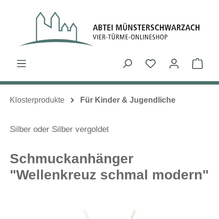
Zum Hauptinhalt springen
Du hast 0 Produk
Ware
Klosterprodukte
Für Kinder & Jugendliche
Silber oder Silber vergoldet
Schmuckanhänger
"Wellenkreuz schmal modern"
Bildergalerie überspringen