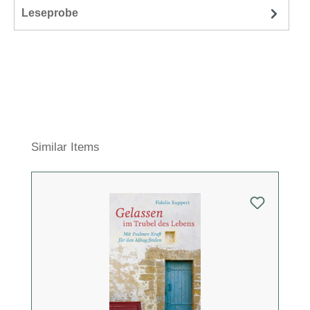
Leseprobe
Produktgalerie überspringen
Similar Items