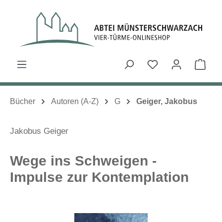
Zum Hauptinhalt springen
Du hast 0 Produk
Ware
Bücher
Autoren (A-Z)
G
Geiger, Jakobus
Jakobus Geiger
Wege ins Schweigen -
Impulse zur Kontemplation
Bildergalerie überspringen