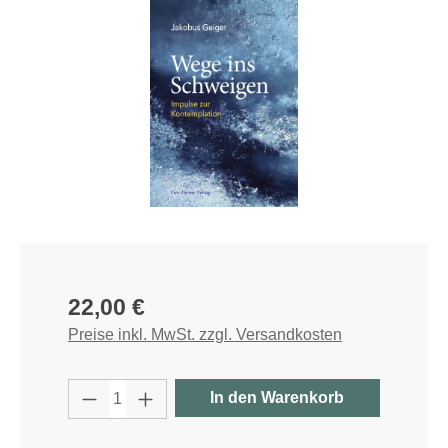
Regulärer Preis:
22,00 €
Preise inkl. MwSt. zzgl. Versandkosten
Produkt Anzahl: Gib den gewünschten W
In den Warenkorb